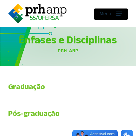
Skip
to
Menu
main
content
Ênfases e Disciplinas
PRH-ANP
Graduação
Pós-graduação