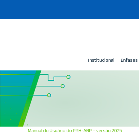
Skip
to
main
content
Institucional
Ênfases 
Manual do Usuário do PRH-ANP – versão 2025